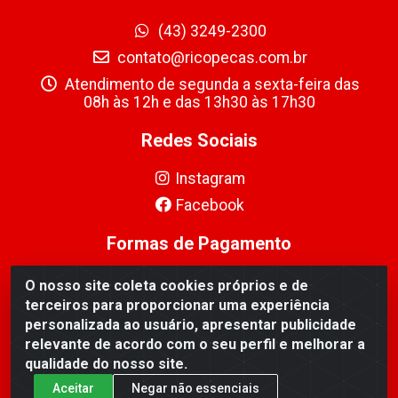
(43) 3249-2300
contato@ricopecas.com.br
Atendimento de segunda a sexta-feira das
08h às 12h e das 13h30 às 17h30
Redes Sociais
Instagram
Facebook
Formas de Pagamento
O nosso site coleta cookies próprios e de
terceiros para proporcionar uma experiência
personalizada ao usuário, apresentar publicidade
relevante de acordo com o seu perfil e melhorar a
Ricopeças Comércio de componentes Eletrônicos Ltda -
qualidade do nosso site.
Rua Alicio Francisco Mafra, 968 - Jardim Taroba,
Cambé/PR - CEP 86.191-390 - CNPJ 06.241.208/0001-
Aceitar
Negar não essenciais