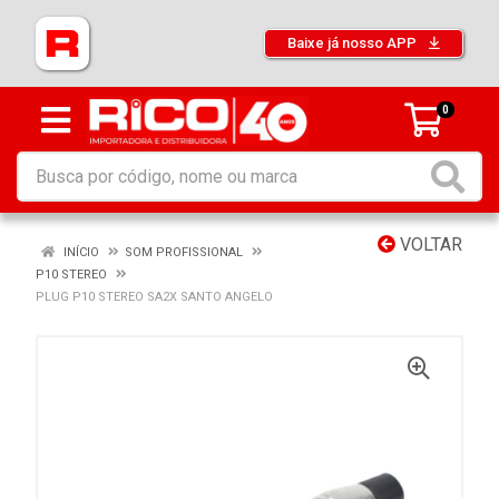
Baixe já nosso APP
0
VOLTAR
INÍCIO
SOM PROFISSIONAL
P10 STEREO
PLUG P10 STEREO SA2X SANTO ANGELO