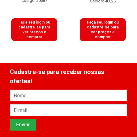
Código: 20587
Código: 48026
Faça seu login ou
Faça seu login ou
cadastre-se para
cadastre-se para
ver preços e
ver preços e
comprar
comprar
Cadastre-se para receber nossas
ofertas!