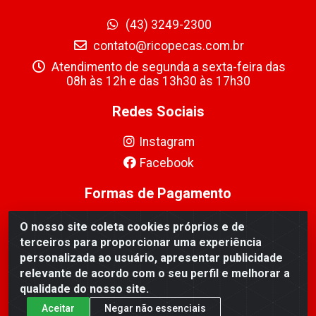
(43) 3249-2300
contato@ricopecas.com.br
Atendimento de segunda a sexta-feira das
08h às 12h e das 13h30 às 17h30
Redes Sociais
Instagram
Facebook
Formas de Pagamento
O nosso site coleta cookies próprios e de
terceiros para proporcionar uma experiência
personalizada ao usuário, apresentar publicidade
relevante de acordo com o seu perfil e melhorar a
Ricopeças Comércio de componentes Eletrônicos Ltda -
qualidade do nosso site.
Rua Alicio Francisco Mafra, 968 - Jardim Taroba,
Cambé/PR - CEP 86.191-390 - CNPJ 06.241.208/0001-
Aceitar
Negar não essenciais