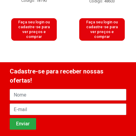
Código: 18190
Código: 48603
Faça seu login ou
Faça seu login ou
cadastre-se para
cadastre-se para
ver preços e
ver preços e
comprar
comprar
Cadastre-se para receber nossas
ofertas!