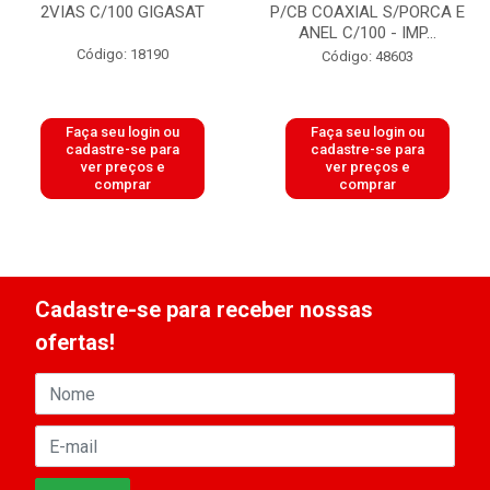
2VIAS C/100 GIGASAT
P/CB COAXIAL S/PORCA E
ANEL C/100 - IMP...
Código: 18190
Código: 48603
Faça seu login ou
Faça seu login ou
cadastre-se para
cadastre-se para
ver preços e
ver preços e
comprar
comprar
Cadastre-se para receber nossas
ofertas!