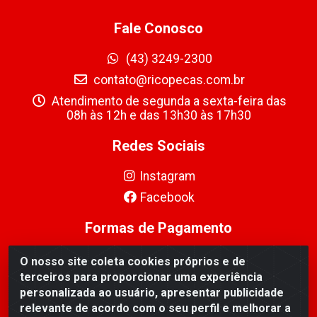
Fale Conosco
(43) 3249-2300
contato@ricopecas.com.br
Atendimento de segunda a sexta-feira das
08h às 12h e das 13h30 às 17h30
Redes Sociais
Instagram
Facebook
Formas de Pagamento
O nosso site coleta cookies próprios e de
terceiros para proporcionar uma experiência
personalizada ao usuário, apresentar publicidade
relevante de acordo com o seu perfil e melhorar a
Ricopeças Comércio de componentes Eletrônicos Ltda -