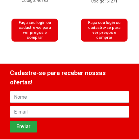
Código: 46780
Código: 51271
Faça seu login ou
Faça seu login ou
cadastre-se para
cadastre-se para
ver preços e
ver preços e
comprar
comprar
Cadastre-se para receber nossas
ofertas!