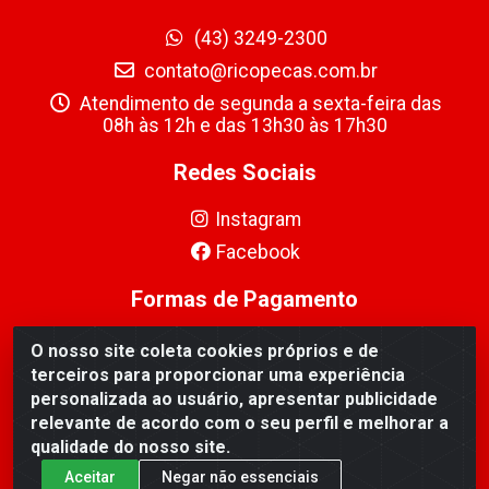
(43) 3249-2300
contato@ricopecas.com.br
Atendimento de segunda a sexta-feira das
08h às 12h e das 13h30 às 17h30
Redes Sociais
Instagram
Facebook
Formas de Pagamento
O nosso site coleta cookies próprios e de
terceiros para proporcionar uma experiência
personalizada ao usuário, apresentar publicidade
relevante de acordo com o seu perfil e melhorar a
Ricopeças Comércio de componentes Eletrônicos Ltda -
qualidade do nosso site.
Rua Alicio Francisco Mafra, 968 - Jardim Taroba,
Cambé/PR - CEP 86.191-390 - CNPJ 06.241.208/0001-
Aceitar
Negar não essenciais