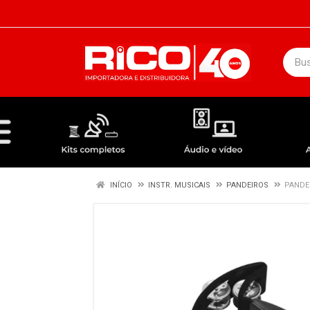
DEPARTAMENTOS
ÁUDIO / VÍDEO
KIT COMPLETO - ANTENAS RECEPTORES LNBF
INÍCIO
INSTR. MUSICAIS
PANDEIROS
PANDE