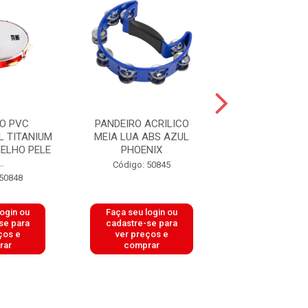
O PVC
PANDEIRO ACRILICO
PANDEIRO PROF
L TITANIUM
MEIA LUA ABS AZUL
ABS VERDE 10 P
MELHO PELE
PHOENIX
PRETA PHO
..
Código: 50845
Código: 50
 50848
login ou
Faça seu login ou
Faça seu log
se para
cadastre-se para
cadastre-se 
ços e
ver preços e
ver preços
rar
comprar
comprar