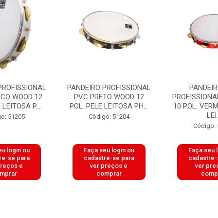
PROFISSIONAL
PANDEIRO PROFISSIONAL
PANDEIR
CO WOOD 12
PVC PRETO WOOD 12
PROFISSIONA
 LEITOSA P...
POL. PELE LEITOSA PH...
10 POL. VER
LEI.
o: 51205
Código: 51204
Código:
u login ou
Faça seu login ou
Faça seu 
re-se para
cadastre-se para
cadastre-
preços e
ver preços e
ver pre
mprar
comprar
comp