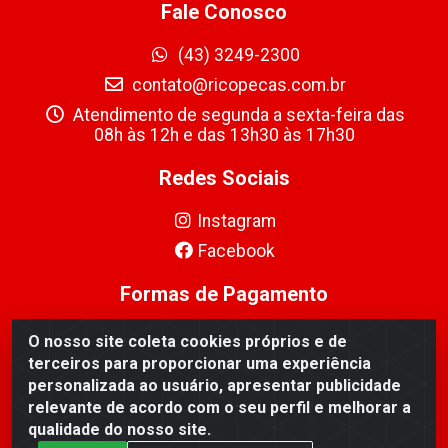
Fale Conosco
(43) 3249-2300
contato@ricopecas.com.br
Atendimento de segunda a sexta-feira das
08h às 12h e das 13h30 às 17h30
Redes Sociais
Instagram
Facebook
Formas de Pagamento
O nosso site coleta cookies próprios e de
terceiros para proporcionar uma experiência
personalizada ao usuário, apresentar publicidade
relevante de acordo com o seu perfil e melhorar a
Ricopeças Comércio de componentes Eletrônicos Ltda -
qualidade do nosso site.
Rua Alicio Francisco Mafra, 968 - Jardim Taroba,