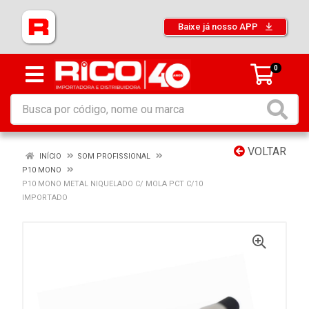
Baixe já nosso APP
0
VOLTAR
INÍCIO
SOM PROFISSIONAL
P10 MONO
P10 MONO METAL NIQUELADO C/ MOLA PCT C/10
IMPORTADO