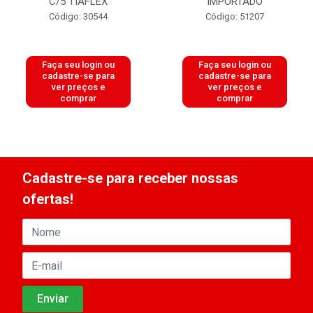
C/5 TIAFLEX
IMPORTADO
Código: 30544
Código: 51207
Faça seu login ou
Faça seu login ou
cadastre-se para
cadastre-se para
ver preços e
ver preços e
comprar
comprar
Cadastre-se para receber nossas
ofertas!