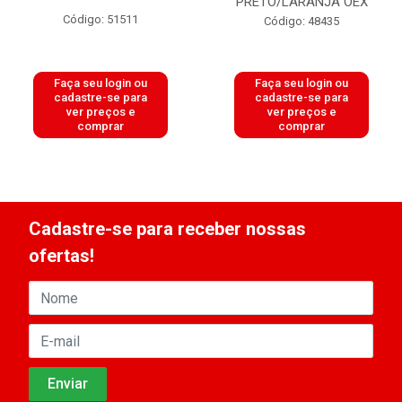
PRETO/LARANJA OEX
Código: 51511
Código: 48435
Faça seu login ou
Faça seu login ou
cadastre-se para
cadastre-se para
ver preços e
ver preços e
comprar
comprar
Cadastre-se para receber nossas
ofertas!