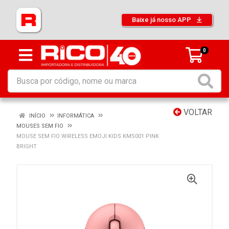
Baixe já nosso APP
0
VOLTAR
INÍCIO
INFORMÁTICA
MOUSES SEM FIO
MOUSE SEM FIO WIRELESS EMOJI KIDS KMS001 PINK
BRIGHT