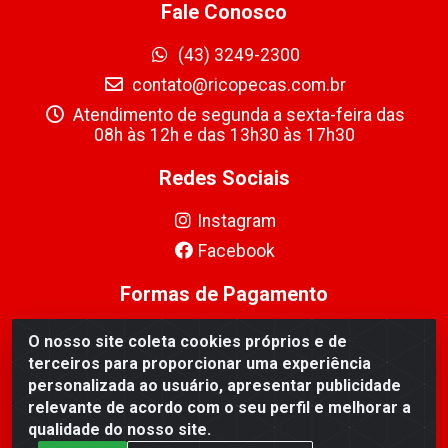
Fale Conosco
(43) 3249-2300
contato@ricopecas.com.br
Atendimento de segunda a sexta-feira das
08h às 12h e das 13h30 às 17h30
Redes Sociais
Instagram
Facebook
Formas de Pagamento
O nosso site coleta cookies próprios e de
terceiros para proporcionar uma experiência
personalizada ao usuário, apresentar publicidade
relevante de acordo com o seu perfil e melhorar a
Ricopeças Comércio de componentes Eletrônicos Ltda -
qualidade do nosso site.
Rua Alicio Francisco Mafra, 968 - Jardim Taroba,