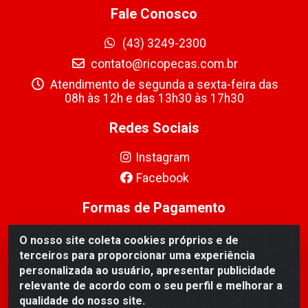
Fale Conosco
(43) 3249-2300
contato@ricopecas.com.br
Atendimento de segunda a sexta-feira das
08h às 12h e das 13h30 às 17h30
Redes Sociais
Instagram
Facebook
Formas de Pagamento
O nosso site coleta cookies próprios e de
terceiros para proporcionar uma experiência
personalizada ao usuário, apresentar publicidade
relevante de acordo com o seu perfil e melhorar a
Ricopeças Comércio de componentes Eletrônicos Ltda -
qualidade do nosso site.
Rua Alicio Francisco Mafra, 968 - Jardim Taroba,