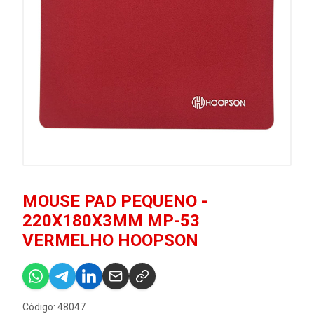
MOUSE PAD PEQUENO -
220X180X3MM MP-53
VERMELHO HOOPSON
Código: 48047