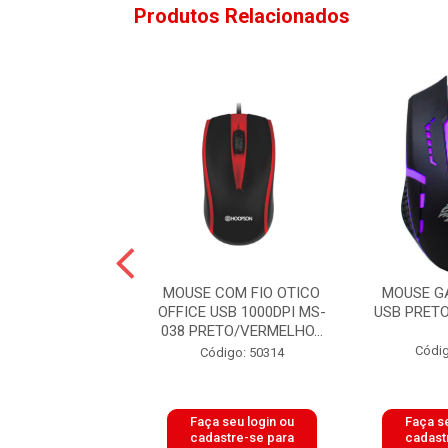
Produtos Relacionados
COM FIO OPTICO
MOUSE COM FIO OTICO
MOUSE G
800DPI MO1312
OFFICE USB 1000DPI MS-
USB PRETO
ETO SUMAY
038 PRETO/VERMELHO...
Códig
digo: 51448
Código: 50314
 seu login ou
Faça seu login ou
Faça se
astre-se para
cadastre-se para
cadast