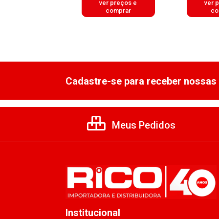
er preços e
ver preços e
ver 
comprar
comprar
co
Cadastre-se para receber nossas 
Meus Pedidos
Institucional