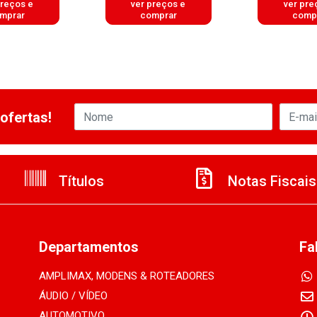
preços e
ver preços e
ver pre
mprar
comprar
comp
ofertas!
Títulos
Notas Fiscais
Departamentos
Fa
AMPLIMAX, MODENS & ROTEADORES
ÁUDIO / VÍDEO
AUTOMOTIVO