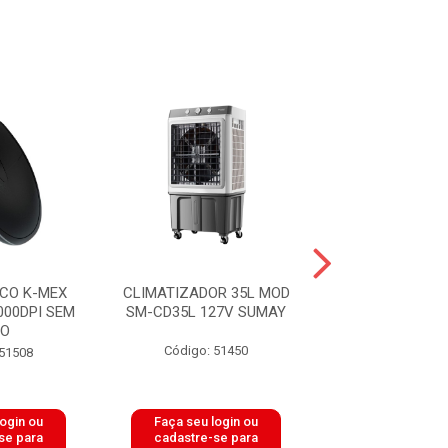
CO K-MEX
CLIMATIZADOR 35L MOD
MOUSE COM FIO
000DPI SEM
SM-CD35L 127V SUMAY
USB 1800DPI 
GO
PRETO SU
Código: 51450
 51508
Código: 51
login ou
Faça seu login ou
Faça seu log
se para
cadastre-se para
cadastre-se 