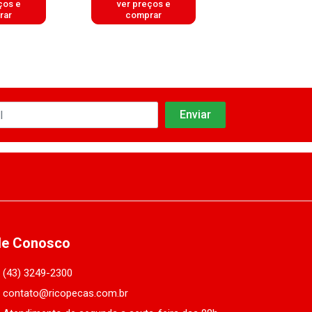
ços e
ver preços e
ver preços
rar
comprar
comprar
le Conosco
(43) 3249-2300
contato@ricopecas.com.br