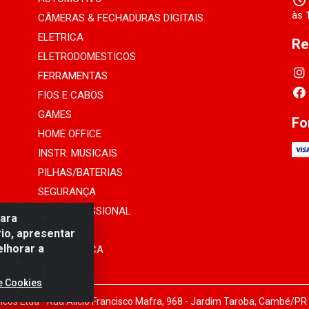
às 
CÂMERAS & FECHADURAS DIGITAIS
ELETRICA
Re
ELETRODOMESTICOS
FERRAMENTAS
FIOS E CABOS
GAMES
Fo
HOME OFFICE
INSTR. MUSICAIS
PILHAS/BATERIAS
SEGURANÇA
SOM PROFISSIONAL
para
TELEFONIA
io, apresentar
elhorar a
INFORMÁTICA
e Cookies
cos Ltda - Rua Alicio Francisco Mafra, 968 - Jardim Taroba, Cambé/PR