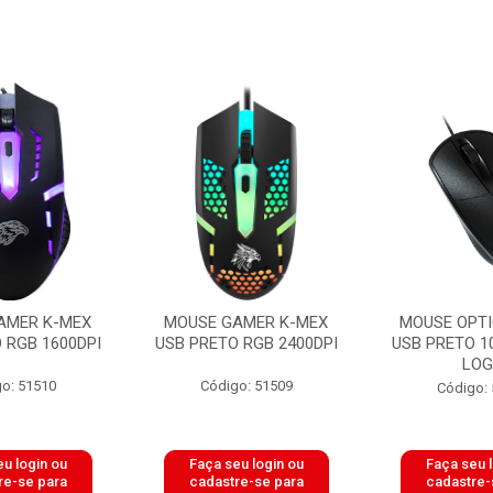
AMER K-MEX
MOUSE GAMER K-MEX
MOUSE OPTI
 RGB 1600DPI
USB PRETO RGB 2400DPI
USB PRETO 1
LO
o: 51510
Código: 51509
Código:
u login ou
Faça seu login ou
Faça seu 
re-se para
cadastre-se para
cadastre-