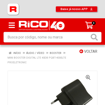
Baixe já nosso APP
0
VOLTAR
INÍCIO
ÁUDIO / VÍDEO
BOOSTER
MINI BOOSTER DIGITAL LTE 40DB PQBT-4000LTE
PROELETRONIC