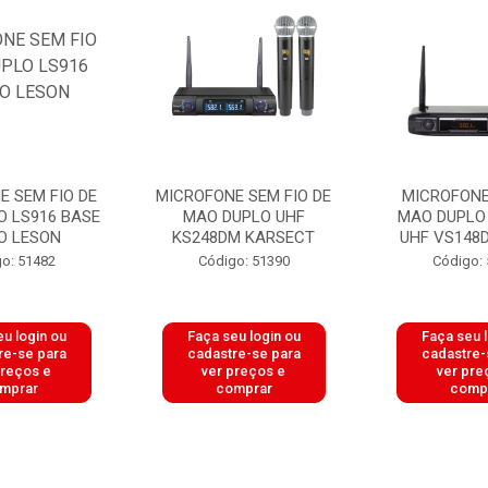
E SEM FIO DE
MICROFONE SEM FIO DE
MICROFONE
O LS916 BASE
MAO DUPLO UHF
MAO DUPLO
O LESON
KS248DM KARSECT
UHF VS148
o: 51482
Código: 51390
Código:
u login ou
Faça seu login ou
Faça seu 
re-se para
cadastre-se para
cadastre-
preços e
ver preços e
ver pre
mprar
comprar
comp