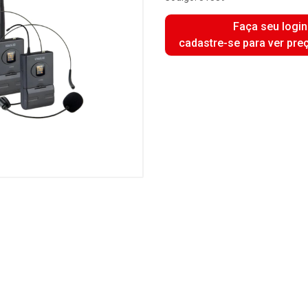
Faça seu login
cadastre-se para ver pre