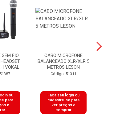
 SEM FIO
CABO MICROFONE
GLOBO MICROF
 HEADSET
BALANCEADO XLR/XLR 5
58 BK PRETO
DH VOKAL
METROS LESON
LESON
 51387
Código: 51311
Código: 95
login ou
Faça seu login ou
Faça seu log
se para
cadastre-se para
cadastre-se 
ços e
ver preços e
ver preços
rar
comprar
comprar