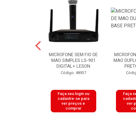
MICROFONE SM-
MICROFONE SEM FIO DE
MICROFON
 PRETO FOSCO
MAO SIMPLES LS-901
MAO DUPL
LESON
DIGITAL+ LESON
PRET
ódigo: 9557
Código: 48937
Códig
 seu login ou
Faça seu login ou
Faça se
astre-se para
cadastre-se para
cadast
er preços e
ver preços e
ver 
comprar
comprar
co