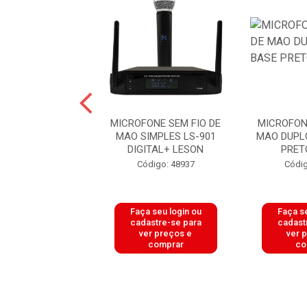
MICROFONE SM-
MICROFONE SEM FIO DE
MICROFON
 PRETO FOSCO
MAO SIMPLES LS-901
MAO DUPL
LESON
DIGITAL+ LESON
PRET
ódigo: 9557
Código: 48937
Códig
 seu login ou
Faça seu login ou
Faça se
astre-se para
cadastre-se para
cadast
er preços e
ver preços e
ver 
comprar
comprar
co