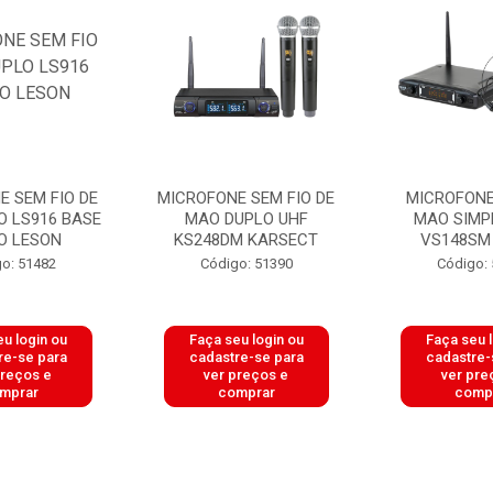
E SEM FIO DE
MICROFONE SEM FIO DE
MICROFONE
O LS916 BASE
MAO DUPLO UHF
MAO SIMP
O LESON
KS248DM KARSECT
VS148SM
o: 51482
Código: 51390
Código:
u login ou
Faça seu login ou
Faça seu 
re-se para
cadastre-se para
cadastre-
preços e
ver preços e
ver pre
mprar
comprar
comp