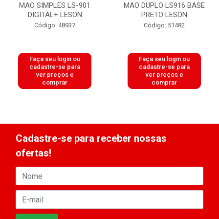
MAO SIMPLES LS-901
MAO DUPLO LS916 BASE
DIGITAL+ LESON
PRETO LESON
Código: 48937
Código: 51482
Faça seu login ou
Faça seu login ou
cadastre-se para
cadastre-se para
ver preços e
ver preços e
comprar
comprar
Cadastre-se para receber nossas
ofertas!