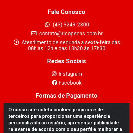
Fale Conosco
(43) 3249-2300
contato@ricopecas.com.br
Atendimento de segunda a sexta-feira das
08h às 12h e das 13h30 às 17h30
Redes Sociais
Instagram
Facebook
Formas de Pagamento
O nosso site coleta cookies próprios e de
terceiros para proporcionar uma experiência
personalizada ao usuário, apresentar publicidade
relevante de acordo com o seu perfil e melhorar a
Ricopeças Comércio de componentes Eletrônicos Ltda -