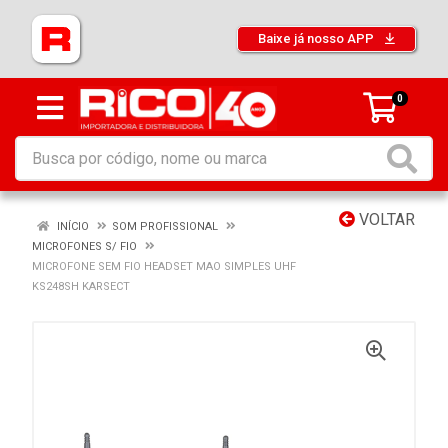
Baixe já nosso APP
0
VOLTAR
INÍCIO
SOM PROFISSIONAL
MICROFONES S/ FIO
MICROFONE SEM FIO HEADSET MAO SIMPLES UHF
KS248SH KARSECT