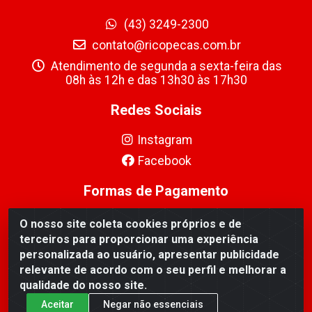
(43) 3249-2300
contato@ricopecas.com.br
Atendimento de segunda a sexta-feira das
08h às 12h e das 13h30 às 17h30
Redes Sociais
Instagram
Facebook
Formas de Pagamento
O nosso site coleta cookies próprios e de
terceiros para proporcionar uma experiência
personalizada ao usuário, apresentar publicidade
relevante de acordo com o seu perfil e melhorar a
Ricopeças Comércio de componentes Eletrônicos Ltda -
qualidade do nosso site.
Rua Alicio Francisco Mafra, 968 - Jardim Taroba,
Cambé/PR - CEP 86.191-390 - CNPJ 06.241.208/0001-
Aceitar
Negar não essenciais