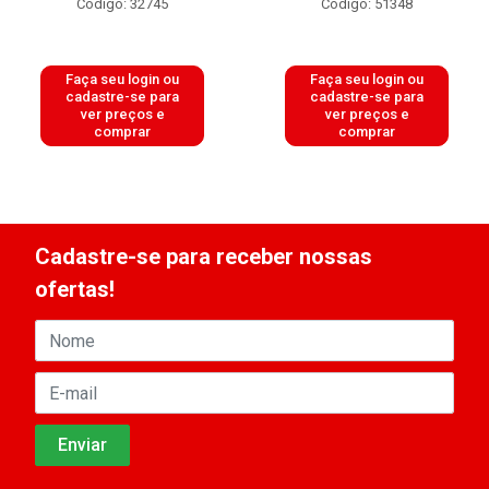
Código: 32745
Código: 51348
Faça seu login ou
Faça seu login ou
cadastre-se para
cadastre-se para
ver preços e
ver preços e
comprar
comprar
Cadastre-se para receber nossas
ofertas!