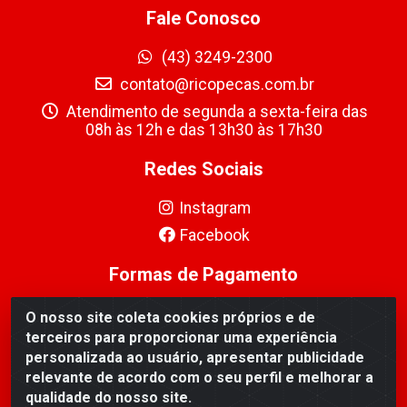
Fale Conosco
(43) 3249-2300
contato@ricopecas.com.br
Atendimento de segunda a sexta-feira das
08h às 12h e das 13h30 às 17h30
Redes Sociais
Instagram
Facebook
Formas de Pagamento
O nosso site coleta cookies próprios e de
terceiros para proporcionar uma experiência
personalizada ao usuário, apresentar publicidade
relevante de acordo com o seu perfil e melhorar a
Ricopeças Comércio de componentes Eletrônicos Ltda -
qualidade do nosso site.
Rua Alicio Francisco Mafra, 968 - Jardim Taroba,