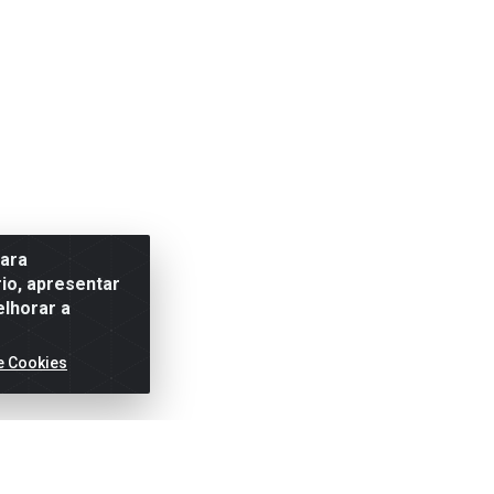
para
io, apresentar
elhorar a
e Cookies