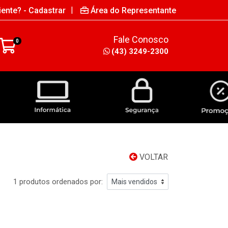
|
iente? - Cadastrar
Área do Representante
Fale Conosco
0
(43) 3249-2300
INFORMÁTICA
SEGURANÇA
VOLTAR
1 produtos ordenados por: