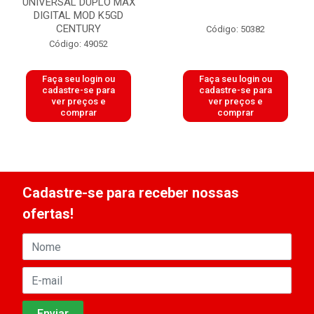
UNIVERSAL DUPLO MAX
DIGITAL MOD K5GD
CENTURY
Código: 50382
Código: 49052
Faça seu login ou
Faça seu login ou
cadastre-se para
cadastre-se para
ver preços e
ver preços e
comprar
comprar
Cadastre-se para receber nossas
ofertas!