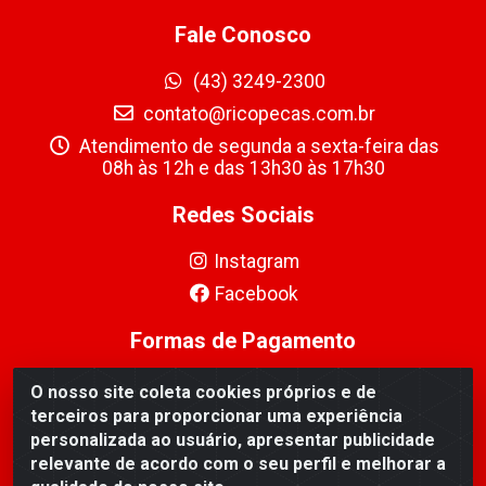
Fale Conosco
(43) 3249-2300
contato@ricopecas.com.br
Atendimento de segunda a sexta-feira das
08h às 12h e das 13h30 às 17h30
Redes Sociais
Instagram
Facebook
Formas de Pagamento
O nosso site coleta cookies próprios e de
terceiros para proporcionar uma experiência
personalizada ao usuário, apresentar publicidade
relevante de acordo com o seu perfil e melhorar a
Ricopeças Comércio de componentes Eletrônicos Ltda -