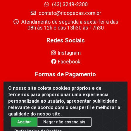
(43) 3249-2300
contato@ricopecas.com.br
Atendimento de segunda a sexta-feira das
08h às 12h e das 13h30 às 17h30
Redes Sociais
Instagram
Facebook
Formas de Pagamento
O nosso site coleta cookies próprios e de
terceiros para proporcionar uma experiência
personalizada ao usuário, apresentar publicidade
relevante de acordo com o seu perfil e melhorar a
Ricopeças Comércio de componentes Eletrônicos Ltda -
qualidade do nosso site.
Rua Alicio Francisco Mafra, 968 - Jardim Taroba,
Cambé/PR - CEP 86.191-390 - CNPJ 06.241.208/0001-
Aceitar
Negar não essenciais
89