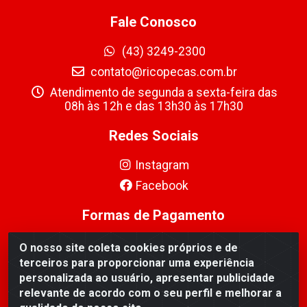
Fale Conosco
(43) 3249-2300
contato@ricopecas.com.br
Atendimento de segunda a sexta-feira das
08h às 12h e das 13h30 às 17h30
Redes Sociais
Instagram
Facebook
Formas de Pagamento
O nosso site coleta cookies próprios e de
terceiros para proporcionar uma experiência
personalizada ao usuário, apresentar publicidade
relevante de acordo com o seu perfil e melhorar a
Ricopeças Comércio de componentes Eletrônicos Ltda -