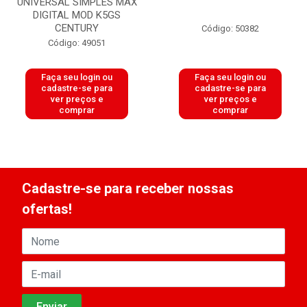
UNIVERSAL SIMPLES MAX
DIGITAL MOD K5GS
CENTURY
Código: 50382
Código: 49051
Faça seu login ou
Faça seu login ou
cadastre-se para
cadastre-se para
ver preços e
ver preços e
comprar
comprar
Cadastre-se para receber nossas
ofertas!