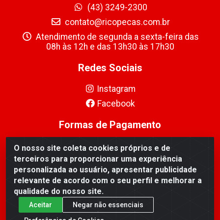
(43) 3249-2300
contato@ricopecas.com.br
Atendimento de segunda a sexta-feira das
08h às 12h e das 13h30 às 17h30
Redes Sociais
Instagram
Facebook
Formas de Pagamento
O nosso site coleta cookies próprios e de
terceiros para proporcionar uma experiência
personalizada ao usuário, apresentar publicidade
relevante de acordo com o seu perfil e melhorar a
Ricopeças Comércio de componentes Eletrônicos Ltda -
qualidade do nosso site.
Rua Alicio Francisco Mafra, 968 - Jardim Taroba,
Cambé/PR - CEP 86.191-390 - CNPJ 06.241.208/0001-
Aceitar
Negar não essenciais
89