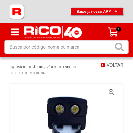
Baixe já nosso APP
0
VOLTAR
INÍCIO
ÁUDIO / VÍDEO
LNBF
LNBF KU DUPLO BEDIN