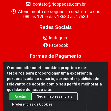
contato@ricopecas.com.br
Atendimento de segunda a sexta-feira das
08h às 12h e das 13h30 às 17h30
Redes Sociais
Instagram
Facebook
Formas de Pagamento
O nosso site coleta cookies próprios e de
terceiros para proporcionar uma experiência
personalizada ao usuário, apresentar publicidade
relevante de acordo com o seu perfil e melhorar a
Ricopeças Comércio de componentes Eletrônicos Ltda -
qualidade do nosso site.
Rua Alicio Francisco Mafra, 968 - Jardim Taroba,
Cambé/PR - CEP 86.191-390 - CNPJ 06.241.208/0001-
Aceitar
Negar não essenciais
89
Preferências de Cookies