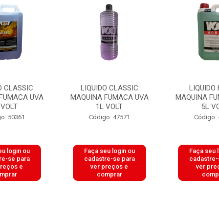
O CLASSIC
LIQUIDO CLASSIC
LIQUIDO
FUMACA UVA
MAQUINA FUMACA UVA
MAQUINA FU
 VOLT
1L VOLT
5L V
o: 50361
Código: 47571
Código:
u login ou
Faça seu login ou
Faça seu 
re-se para
cadastre-se para
cadastre-
preços e
ver preços e
ver pre
mprar
comprar
comp