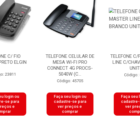
NE C/ FIO
TELEFONE CELULAR DE
TELEFONE C/
PRETO ELGIN
MESA WI-FI PRO
LINE C/CHA
CONNECT 4G PROCS-
UNIT
5040W (C...
o: 23811
Código:
Código: 45705
u login ou
Faça seu login ou
Faça seu 
re-se para
cadastre-se para
cadastre-
preços e
ver preços e
ver pre
mprar
comprar
comp