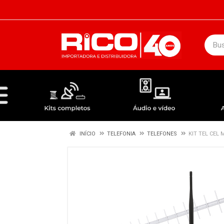
DEPARTAMENTOS
ÁUDIO / VÍDEO
KIT COMPLETO - ANTENAS RECEPTORES LNBF
INÍCIO
TELEFONIA
TELEFONES
KIT TEL CEL 