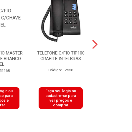
FIO MASTER
TELEFONE C/FIO TIP100
TELEFONE PADR
VE BRANCO
GRAFITE INTELBRAS
S/CHAVE GR
EL
UNITEL
Código: 12556
 51168
Código: 20
login ou
Faça seu login ou
Faça seu log
se para
cadastre-se para
cadastre-se 
ços e
ver preços e
ver preços
rar
comprar
comprar