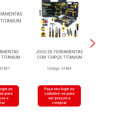
RAMENTAS
JOGO DE FERRAMENTAS
KIT TECLADO 
 TITANIUM
COM 134PÇS TITANIUM
WIRELESS SE
1000DPI PRETO
 51437
Código: 51433
Código: 51
login ou
Faça seu login ou
Faça seu log
se para
cadastre-se para
cadastre-se 
ços e
ver preços e
ver preços
rar
comprar
comprar