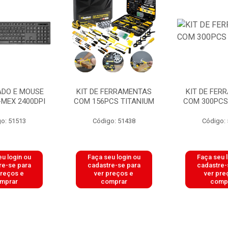
ADO E MOUSE
KIT DE FERRAMENTAS
KIT DE FER
-MEX 2400DPI
COM 156PCS TITANIUM
COM 300PCS
o: 51513
Código: 51438
Código:
u login ou
Faça seu login ou
Faça seu 
re-se para
cadastre-se para
cadastre-
preços e
ver preços e
ver pre
mprar
comprar
comp