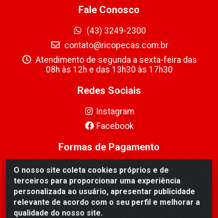
Fale Conosco
(43) 3249-2300
contato@ricopecas.com.br
Atendimento de segunda a sexta-feira das
08h às 12h e das 13h30 às 17h30
Redes Sociais
Instagram
Facebook
Formas de Pagamento
O nosso site coleta cookies próprios e de
terceiros para proporcionar uma experiência
personalizada ao usuário, apresentar publicidade
relevante de acordo com o seu perfil e melhorar a
Ricopeças Comércio de componentes Eletrônicos Ltda -
qualidade do nosso site.
Rua Alicio Francisco Mafra, 968 - Jardim Taroba,