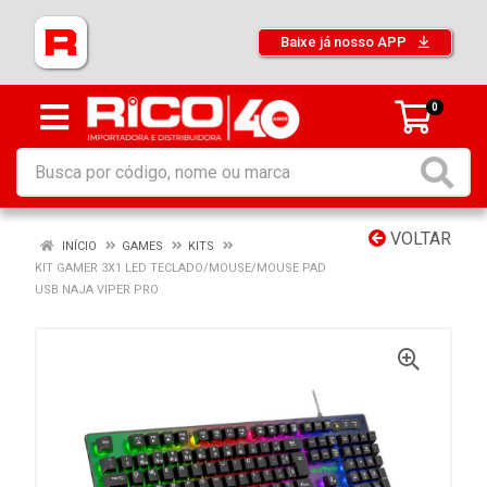
Baixe já nosso APP
0
VOLTAR
INÍCIO
GAMES
KITS
KIT GAMER 3X1 LED TECLADO/MOUSE/MOUSE PAD
USB NAJA VIPER PRO