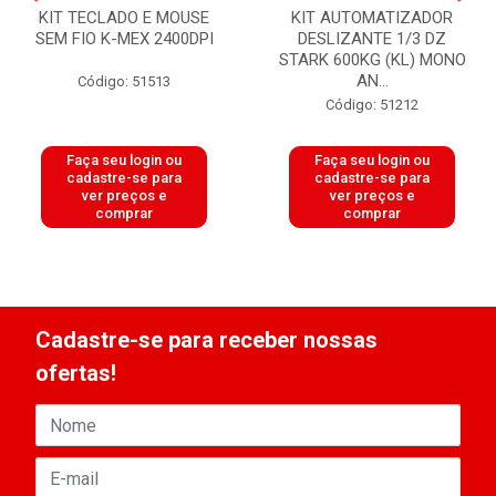
KIT TECLADO E MOUSE
KIT AUTOMATIZADOR
SEM FIO K-MEX 2400DPI
DESLIZANTE 1/3 DZ
STARK 600KG (KL) MONO
AN...
Código: 51513
Código: 51212
Faça seu login ou
Faça seu login ou
cadastre-se para
cadastre-se para
ver preços e
ver preços e
comprar
comprar
Cadastre-se para receber nossas
ofertas!