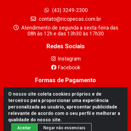
(43) 3249-2300
contato@ricopecas.com.br
Atendimento de segunda a sexta-feira das
08h às 12h e das 13h30 às 17h30
Redes Sociais
Instagram
Facebook
Formas de Pagamento
O nosso site coleta cookies próprios e de
terceiros para proporcionar uma experiência
personalizada ao usuário, apresentar publicidade
relevante de acordo com o seu perfil e melhorar a
Ricopeças Comércio de componentes Eletrônicos Ltda -
qualidade do nosso site.
Rua Alicio Francisco Mafra, 968 - Jardim Taroba,
Cambé/PR - CEP 86.191-390 - CNPJ 06.241.208/0001-
Aceitar
Negar não essenciais