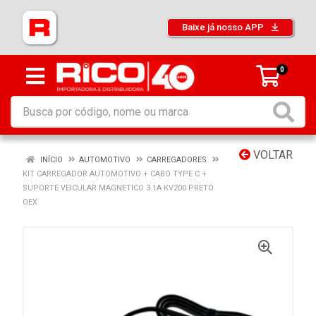
Baixe já nosso APP
0
VOLTAR
INÍCIO
AUTOMOTIVO
CARREGADORES
KIT CARREGADOR AUTOMOTIVO + CABO TYPE C +
SUPORTE VEICULAR MAGNETICO 3.1A KV200 PRETO
OEX