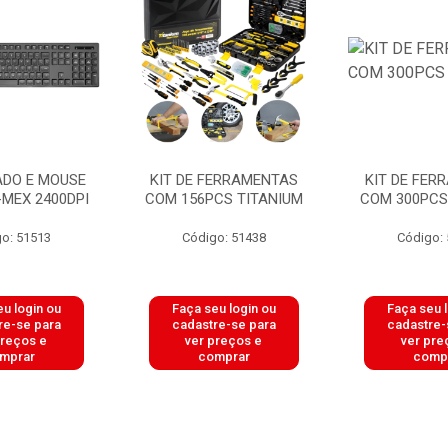
ADO E MOUSE
KIT DE FERRAMENTAS
KIT DE FER
-MEX 2400DPI
COM 156PCS TITANIUM
COM 300PCS
o: 51513
Código: 51438
Código:
u login ou
Faça seu login ou
Faça seu 
re-se para
cadastre-se para
cadastre-
preços e
ver preços e
ver pre
mprar
comprar
comp