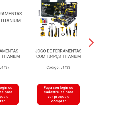
RAMENTAS
JOGO DE FERRAMENTAS
KIT TECLADO 
 TITANIUM
COM 134PÇS TITANIUM
WIRELESS SE
1000DPI PRETO
 51437
Código: 51433
Código: 51
login ou
Faça seu login ou
Faça seu log
se para
cadastre-se para
cadastre-se 
ços e
ver preços e
ver preços
rar
comprar
comprar