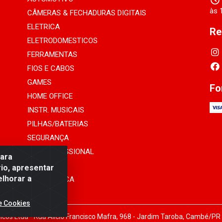
às 
CÂMERAS & FECHADURAS DIGITAIS
ELETRICA
Re
ELETRODOMESTICOS
FERRAMENTAS
FIOS E CABOS
GAMES
Fo
HOME OFFICE
INSTR. MUSICAIS
PILHAS/BATERIAS
SEGURANÇA
SOM PROFISSIONAL
para
TELEFONIA
io, apresentar
elhorar a
INFORMÁTICA
e Cookies
cos Ltda - Rua Alicio Francisco Mafra, 968 - Jardim Taroba, Cambé/PR