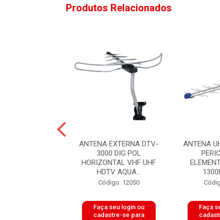
Produtos Relacionados
A EXTERNA LOG
ANTENA EXTERNA DTV-
ANTENA U
CA LU-30 UHF 30
3000 DIG POL
PERI
NTOS AQUARIO
HORIZONTAL VHF UHF
ELEMEN
HDTV AQUA...
1300H
digo: 49587
Código: 12050
Códig
 seu login ou
Faça seu login ou
Faça se
astre-se para
cadastre-se para
cadast