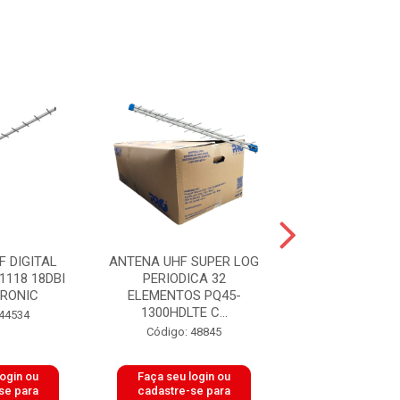
 DIGITAL
ANTENA UHF SUPER LOG
ANTENA EXTER
1118 18DBI
PERIODICA 32
PERIODICA LU-3
RONIC
ELEMENTOS PQ45-
ELEMENTOS A
1300HDLTE C...
 44534
Código: 49
Código: 48845
login ou
Faça seu login ou
Faça seu log
se para
cadastre-se para
cadastre-se 