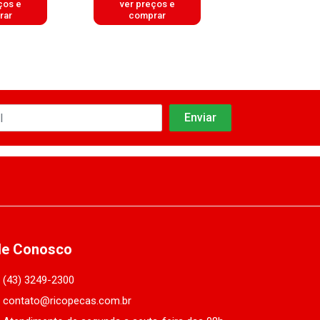
ços e
ver preços e
ver preços
rar
comprar
comprar
le Conosco
(43) 3249-2300
contato@ricopecas.com.br