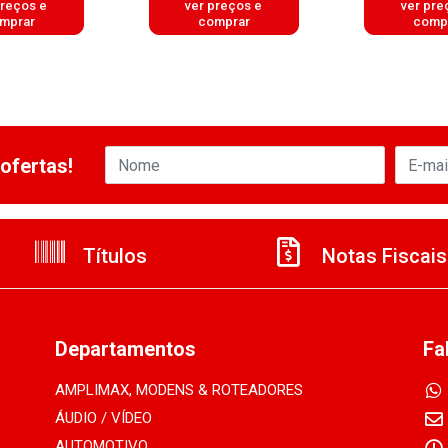
preços e
ver preços e
ver pre
mprar
comprar
comp
ofertas!
Títulos
Notas Fiscais
Departamentos
Fa
AMPLIMAX, MODENS & ROTEADORES
ÁUDIO / VÍDEO
AUTOMOTIVO