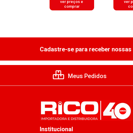
er preços e
ver preços e
ver 
comprar
comprar
co
Cadastre-se para receber nossas 
Meus Pedidos
Institucional