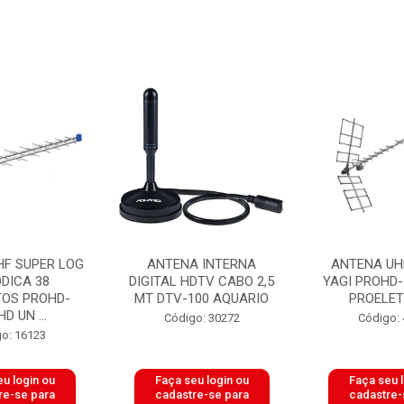
HF SUPER LOG
ANTENA INTERNA
ANTENA UHF
ODICA 38
DIGITAL HDTV CABO 2,5
YAGI PROHD-
TOS PROHD-
MT DTV-100 AQUARIO
PROELET
D UN ...
Código: 30272
Código:
o: 16123
u login ou
Faça seu login ou
Faça seu 
re-se para
cadastre-se para
cadastre-