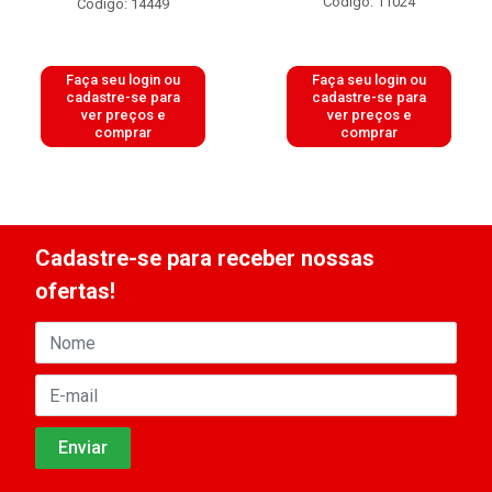
Código: 11024
Código: 14449
Faça seu login ou
Faça seu login ou
cadastre-se para
cadastre-se para
ver preços e
ver preços e
comprar
comprar
Cadastre-se para receber nossas
ofertas!