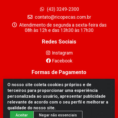
(43) 3249-2300
contato@ricopecas.com.br
Atendimento de segunda a sexta-feira das
08h às 12h e das 13h30 às 17h30
Redes Sociais
Instagram
Facebook
Formas de Pagamento
O nosso site coleta cookies próprios e de
terceiros para proporcionar uma experiência
personalizada ao usuário, apresentar publicidade
relevante de acordo com o seu perfil e melhorar a
Ricopeças Comércio de componentes Eletrônicos Ltda -
qualidade do nosso site.
Rua Alicio Francisco Mafra, 968 - Jardim Taroba,
Cambé/PR - CEP 86.191-390 - CNPJ 06.241.208/0001-
Aceitar
Negar não essenciais