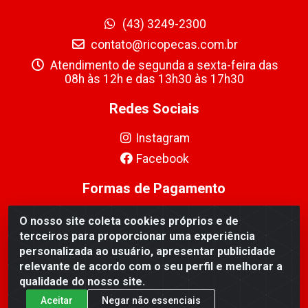
(43) 3249-2300
contato@ricopecas.com.br
Atendimento de segunda a sexta-feira das
08h às 12h e das 13h30 às 17h30
Redes Sociais
Instagram
Facebook
Formas de Pagamento
O nosso site coleta cookies próprios e de
terceiros para proporcionar uma experiência
personalizada ao usuário, apresentar publicidade
relevante de acordo com o seu perfil e melhorar a
Ricopeças Comércio de componentes Eletrônicos Ltda -
qualidade do nosso site.
Rua Alicio Francisco Mafra, 968 - Jardim Taroba,
Cambé/PR - CEP 86.191-390 - CNPJ 06.241.208/0001-
Aceitar
Negar não essenciais