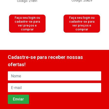
Código: 20829
Código: 21891
Faça seu login ou
Faça seu login ou
cadastre-se para
cadastre-se para
ver preços e
ver preços e
comprar
comprar
Cadastre-se para receber nossas
ofertas!