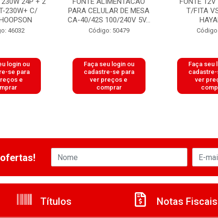
 230W 24P + 2
FONTE ALIMENTACAO
FONTE 12V
T-230W+ C/
PARA CELULAR DE MESA
T/FITA V
 HOOPSON
CA-40/42S 100/240V 5V...
HAY
o: 46032
Código: 50479
Código
u login ou
Faça seu login ou
Faça seu 
re-se para
cadastre-se para
cadastre-
preços e
ver preços e
ver pre
mprar
comprar
comp
ofertas!
Títulos
Notas Fiscais