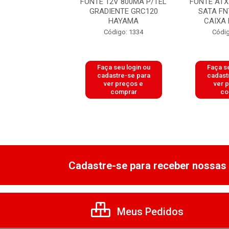
CHAV. 3V 500MA
FONTE 12V 800MA P/TEL
FONTE ATX
H3051P HAYAMA
GRADIENTE GRC120
SATA FN
HAYAMA
CAIXA
digo: 18051
Código: 1334
Códig
 seu login ou
Faça seu login ou
Faça se
astre-se para
cadastre-se para
cadast
er preços e
ver preços e
ver 
comprar
comprar
co
Cadastre-se para receber nossas 
Meus Pedidos