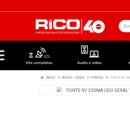
DEPARTAMENTOS
ÁUDIO / VÍDEO
KIT COMPLETO - ANTENAS RECEPTORES LNBF
INÍCIO
ÁUDIO / VÍDEO
FONTES
FONTE 9V 2