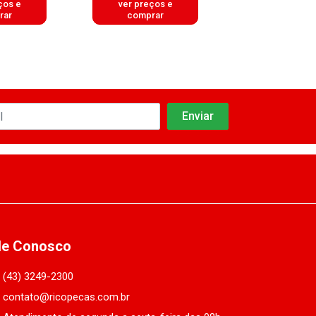
ços e
ver preços e
ver preços
rar
comprar
comprar
le Conosco
(43) 3249-2300
contato@ricopecas.com.br