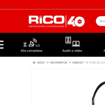
DEPARTAMENTOS
ÁUDIO / VÍDEO
KIT COMPLETO - ANTENAS RECEPTORES LNBF
INÍCIO
INFORMÁTICA
HEADSET
FONE DE OU