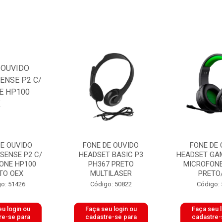
DE OUVIDO
FONE DE OUVIDO
FONE DE 
SENSE P2 C/
HEADSET BASIC P3
HEADSET GAM
ONE HP100
PH367 PRETO
MICROFON
TO OEX
MULTILASER
PRETO/
o: 51426
Código: 50822
Código:
u login ou
Faça seu login ou
Faça seu 
re-se para
cadastre-se para
cadastre-