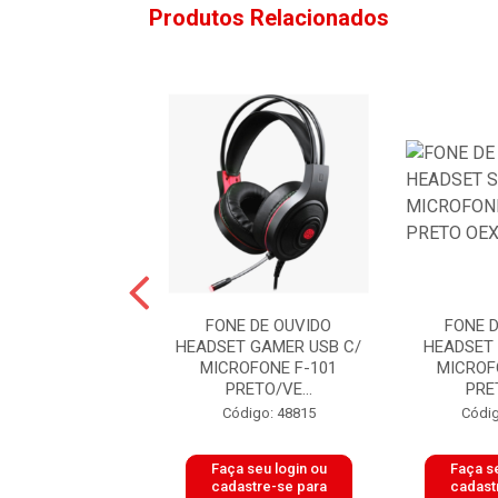
Produtos Relacionados
E DE OUVIDO
FONE DE OUVIDO
FONE 
T C/ MICROFONE
HEADSET GAMER USB C/
HEADSET 
P2 PRETO BRIGHT
MICROFONE F-101
MICROF
PRETO/VE...
PRE
digo: 50207
Código: 48815
Códig
 seu login ou
Faça seu login ou
Faça se
astre-se para
cadastre-se para
cadast