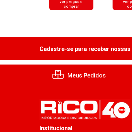
er preços e
ver preços e
ver 
comprar
comprar
co
Cadastre-se para receber nossas 
Meus Pedidos
Institucional