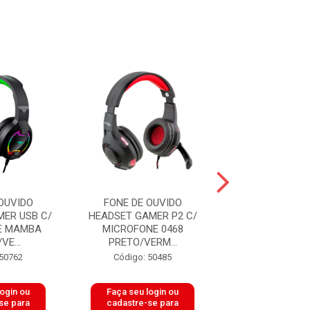
OUVIDO
FONE DE OUVIDO
FONE DE OU
ER USB C/
HEADSET GAMER P2 C/
HEADSET C/ MI
E MAMBA
MICROFONE 0468
OFFICE P2 PRET
VE...
PRETO/VERM...
Código: 50
 50762
Código: 50485
login ou
Faça seu login ou
Faça seu log
se para
cadastre-se para
cadastre-se 