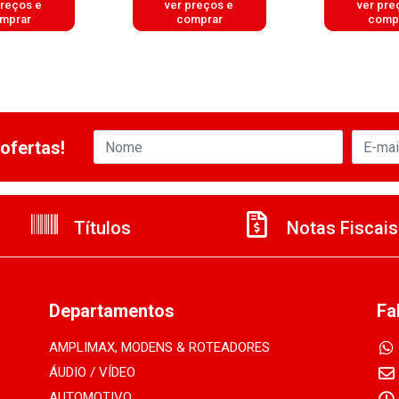
preços e
ver preços e
ver pre
mprar
comprar
comp
ofertas!
Títulos
Notas Fiscais
Departamentos
Fa
AMPLIMAX, MODENS & ROTEADORES
ÁUDIO / VÍDEO
AUTOMOTIVO