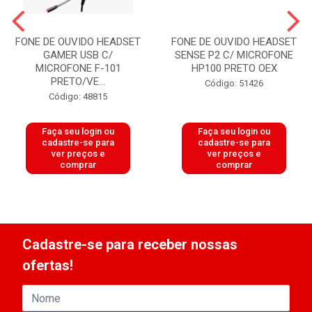
FONE DE OUVIDO HEADSET
FONE DE OUVIDO HEADSET
GAMER USB C/
SENSE P2 C/ MICROFONE
MICROFONE F-101
HP100 PRETO OEX
PRETO/VE...
Código: 51426
Código: 48815
Faça seu login ou
Faça seu login ou
cadastre-se para
cadastre-se para
ver preços e
ver preços e
comprar
comprar
Cadastre-se para receber nossas
ofertas!