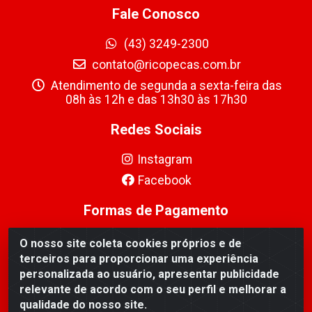
Fale Conosco
(43) 3249-2300
contato@ricopecas.com.br
Atendimento de segunda a sexta-feira das
08h às 12h e das 13h30 às 17h30
Redes Sociais
Instagram
Facebook
Formas de Pagamento
O nosso site coleta cookies próprios e de
terceiros para proporcionar uma experiência
personalizada ao usuário, apresentar publicidade
relevante de acordo com o seu perfil e melhorar a
Ricopeças Comércio de componentes Eletrônicos Ltda -
qualidade do nosso site.
Rua Alicio Francisco Mafra, 968 - Jardim Taroba,