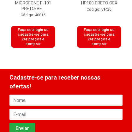
MICROFONE F-101
HP100 PRETO OEX
PRETO/VE...
Código: 51426
Código: 48815
Faça seu login ou
Faça seu login ou
cadastre-se para
cadastre-se para
ver preços e
ver preços e
comprar
comprar
Cadastre-se para receber nossas
ofertas!