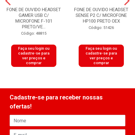
FONE DE OUVIDO HEADSET
FONE DE OUVIDO HEADSET
GAMER USB C/
SENSE P2 C/ MICROFONE
MICROFONE F-101
HP100 PRETO OEX
PRETO/VE...
Código: 51426
Código: 48815
Faça seu login ou
Faça seu login ou
cadastre-se para
cadastre-se para
ver preços e
ver preços e
comprar
comprar
Cadastre-se para receber nossas
ofertas!