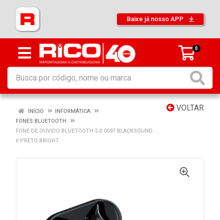
Baixe já nosso APP
0
VOLTAR
INÍCIO
INFORMÁTICA
FONES BLUETOOTH
FONE DE OUVIDO BLUETOOTH 5.0 0597 BLACKSOUND
II PRETO BRIGHT