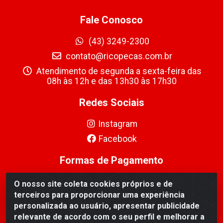
Fale Conosco
(43) 3249-2300
contato@ricopecas.com.br
Atendimento de segunda a sexta-feira das
08h às 12h e das 13h30 às 17h30
Redes Sociais
Instagram
Facebook
Formas de Pagamento
O nosso site coleta cookies próprios e de
terceiros para proporcionar uma experiência
personalizada ao usuário, apresentar publicidade
relevante de acordo com o seu perfil e melhorar a
Ricopeças Comércio de componentes Eletrônicos Ltda -