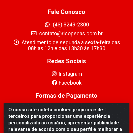
Fale Conosco
(43) 3249-2300
contato@ricopecas.com.br
Atendimento de segunda a sexta-feira das
08h às 12h e das 13h30 às 17h30
Redes Sociais
Instagram
Facebook
Formas de Pagamento
O nosso site coleta cookies próprios e de
terceiros para proporcionar uma experiência
personalizada ao usuário, apresentar publicidade
relevante de acordo com o seu perfil e melhorar a
Ricopeças Comércio de componentes Eletrônicos Ltda -