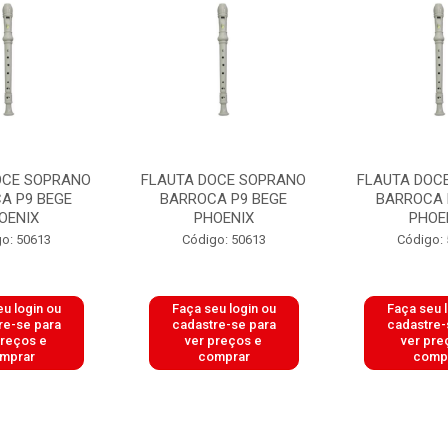
OCE SOPRANO
FLAUTA DOCE SOPRANO
FLAUTA DOC
A P9 BEGE
BARROCA P9 BEGE
BARROCA 
OENIX
PHOENIX
PHOE
o: 50613
Código: 50613
Código:
u login ou
Faça seu login ou
Faça seu 
re-se para
cadastre-se para
cadastre-
preços e
ver preços e
ver pre
mprar
comprar
comp