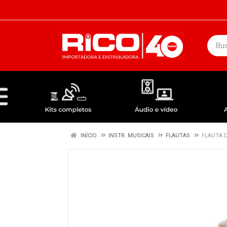
DEPARTAMENTOS
ÁUDIO / VÍDEO
KIT COMPLETO - ANTENAS RECEPTORES LNBF
INÍCIO
INSTR. MUSICAIS
FLAUTAS
FLAUTA 