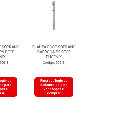
E SOPRANO
FLAUTA DOCE SOPRANO
FLAUTA DOCE 
P9 BEGE
BARROCA P9 BEGE
BARROCA P9
NIX
PHOENIX
PHOENI
 50613
Código: 50613
Código: 50
login ou
Faça seu login ou
Faça seu log
se para
cadastre-se para
cadastre-se 
ços e
ver preços e
ver preços
rar
comprar
comprar