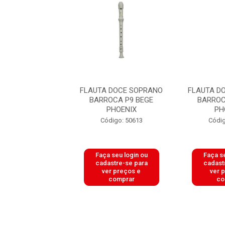
 DOCE SOPRANO
FLAUTA DOCE SOPRANO
FLAUTA D
OCA P9 BEGE
BARROCA P9 BEGE
BARROC
PHOENIX
PHOENIX
PH
digo: 50613
Código: 50613
Códig
 seu login ou
Faça seu login ou
Faça se
astre-se para
cadastre-se para
cadast
er preços e
ver preços e
ver 
comprar
comprar
co