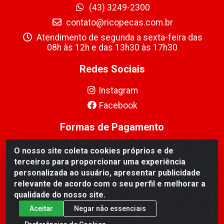
(43) 3249-2300
contato@ricopecas.com.br
Atendimento de segunda a sexta-feira das
08h às 12h e das 13h30 às 17h30
Redes Sociais
Instagram
Facebook
Formas de Pagamento
O nosso site coleta cookies próprios e de
terceiros para proporcionar uma experiência
personalizada ao usuário, apresentar publicidade
relevante de acordo com o seu perfil e melhorar a
Ricopeças Comércio de componentes Eletrônicos Ltda -
qualidade do nosso site.
Rua Alicio Francisco Mafra, 968 - Jardim Taroba,
Cambé/PR - CEP 86.191-390 - CNPJ 06.241.208/0001-
Aceitar
Negar não essenciais
89