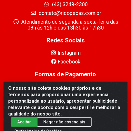
(43) 3249-2300
contato@ricopecas.com.br
Atendimento de segunda a sexta-feira das
08h às 12h e das 13h30 às 17h30
Redes Sociais
Instagram
Facebook
Formas de Pagamento
O nosso site coleta cookies próprios e de
terceiros para proporcionar uma experiência
personalizada ao usuário, apresentar publicidade
relevante de acordo com o seu perfil e melhorar a
Ricopeças Comércio de componentes Eletrônicos Ltda -
qualidade do nosso site.
Rua Alicio Francisco Mafra, 968 - Jardim Taroba,
Cambé/PR - CEP 86.191-390 - CNPJ 06.241.208/0001-
Aceitar
Negar não essenciais
89