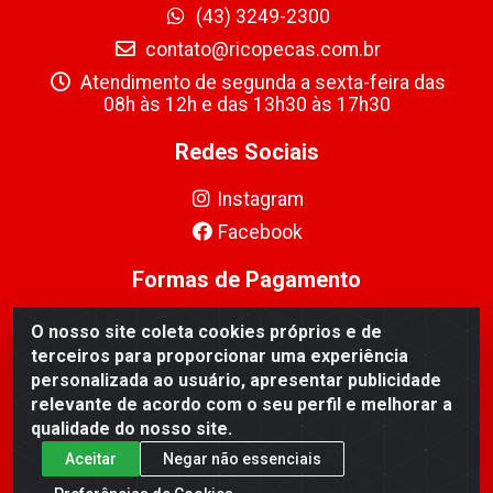
(43) 3249-2300
contato@ricopecas.com.br
Atendimento de segunda a sexta-feira das
08h às 12h e das 13h30 às 17h30
Redes Sociais
Instagram
Facebook
Formas de Pagamento
O nosso site coleta cookies próprios e de
terceiros para proporcionar uma experiência
personalizada ao usuário, apresentar publicidade
relevante de acordo com o seu perfil e melhorar a
Ricopeças Comércio de componentes Eletrônicos Ltda -
qualidade do nosso site.
Rua Alicio Francisco Mafra, 968 - Jardim Taroba,
Cambé/PR - CEP 86.191-390 - CNPJ 06.241.208/0001-
Aceitar
Negar não essenciais
89