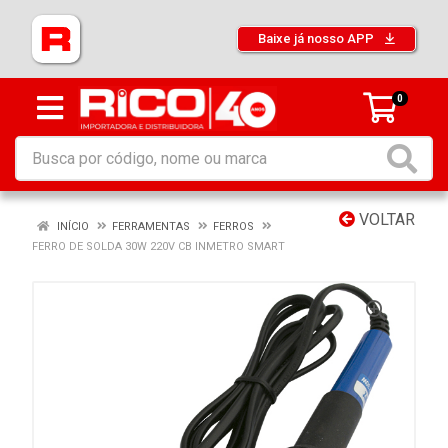
Baixe já nosso APP
0
VOLTAR
INÍCIO
FERRAMENTAS
FERROS
FERRO DE SOLDA 30W 220V CB INMETRO SMART