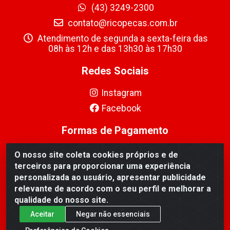
(43) 3249-2300
contato@ricopecas.com.br
Atendimento de segunda a sexta-feira das
08h às 12h e das 13h30 às 17h30
Redes Sociais
Instagram
Facebook
Formas de Pagamento
O nosso site coleta cookies próprios e de
terceiros para proporcionar uma experiência
personalizada ao usuário, apresentar publicidade
relevante de acordo com o seu perfil e melhorar a
Ricopeças Comércio de componentes Eletrônicos Ltda -
qualidade do nosso site.
Rua Alicio Francisco Mafra, 968 - Jardim Taroba,
Cambé/PR - CEP 86.191-390 - CNPJ 06.241.208/0001-
Aceitar
Negar não essenciais
89