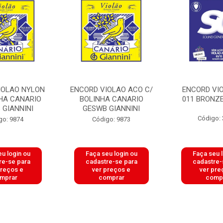
IOLAO NYLON
ENCORD VIOLAO ACO C/
ENCORD VI
NHA CANARIO
BOLINHA CANARIO
011 BRONZE
 GIANNINI
GESWB GIANNINI
Código:
go: 9874
Código: 9873
u login ou
Faça seu login ou
Faça seu 
re-se para
cadastre-se para
cadastre-
preços e
ver preços e
ver pre
mprar
comprar
comp