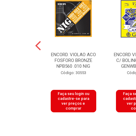
D. VIOLAO ACO
ENCORD. VIOLAO ACO
ENCORD V
ORO BRONZE
FOSFORO BRONZE
C/ BOLI
520 .011 NIG
NPB560 .010 NIG
GENWB
digo: 30554
Código: 30553
Códi
 seu login ou
Faça seu login ou
Faça se
astre-se para
cadastre-se para
cadast
er preços e
ver preços e
ver 
comprar
comprar
co