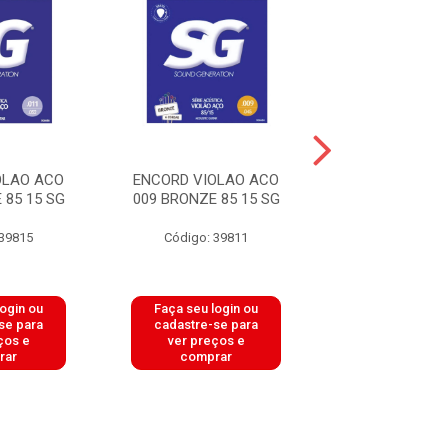
OLAO ACO
ENCORD VIOLAO ACO
ENCORD. VIOL
 85 15 SG
009 BRONZE 85 15 SG
FOSFORO B
NPB520 .011
 39815
Código: 39811
Código: 30
login ou
Faça seu login ou
Faça seu log
se para
cadastre-se para
cadastre-se 
ços e
ver preços e
ver preços
rar
comprar
comprar