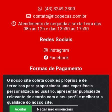
(43) 3249-2300
contato@ricopecas.com.br
Atendimento de segunda a sexta-feira das
08h às 12h e das 13h30 às 17h30
Redes Sociais
Instagram
Facebook
Formas de Pagamento
O nosso site coleta cookies próprios e de
terceiros para proporcionar uma experiência
personalizada ao usuário, apresentar publicidade
relevante de acordo com o seu perfil e melhorar a
Ricopeças Comércio de componentes Eletrônicos Ltda -
qualidade do nosso site.
Rua Alicio Francisco Mafra, 968 - Jardim Taroba,
Cambé/PR - CEP 86.191-390 - CNPJ 06.241.208/0001-
Aceitar
Negar não essenciais