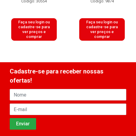
Código: 30554
Código: 9874
Faça seu login ou
Faça seu login ou
cadastre-se para
cadastre-se para
ver preços e
ver preços e
comprar
comprar
Cadastre-se para receber nossas
ofertas!