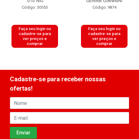
.010 NIG
GENWB GIANNINI
Código: 30553
Código: 9874
Faça seu login ou
Faça seu login ou
cadastre-se para
cadastre-se para
ver preços e
ver preços e
comprar
comprar
Cadastre-se para receber nossas
ofertas!