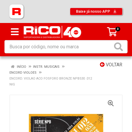
Baixe já nosso APP
0
VOLTAR
INÍCIO
INSTR. MUSICAIS
ENCORD VIOLOES
ENCORD. VIOLAO ACO FOSFORO BRONZE NPB530 .012
NIG