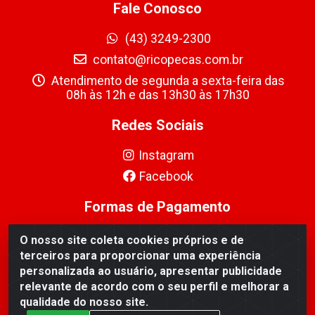
Fale Conosco
(43) 3249-2300
contato@ricopecas.com.br
Atendimento de segunda a sexta-feira das
08h às 12h e das 13h30 às 17h30
Redes Sociais
Instagram
Facebook
Formas de Pagamento
O nosso site coleta cookies próprios e de
terceiros para proporcionar uma experiência
personalizada ao usuário, apresentar publicidade
relevante de acordo com o seu perfil e melhorar a
Ricopeças Comércio de componentes Eletrônicos Ltda -
qualidade do nosso site.
Rua Alicio Francisco Mafra, 968 - Jardim Taroba,