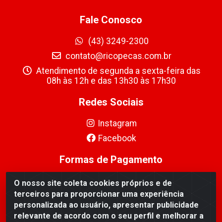
Fale Conosco
(43) 3249-2300
contato@ricopecas.com.br
Atendimento de segunda a sexta-feira das
08h às 12h e das 13h30 às 17h30
Redes Sociais
Instagram
Facebook
Formas de Pagamento
O nosso site coleta cookies próprios e de
terceiros para proporcionar uma experiência
personalizada ao usuário, apresentar publicidade
relevante de acordo com o seu perfil e melhorar a
Ricopeças Comércio de componentes Eletrônicos Ltda -