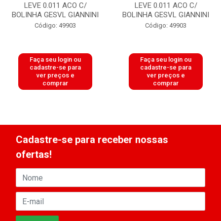
LEVE 0.011 ACO C/
LEVE 0.011 ACO C/
BOLINHA GESVL GIANNINI
BOLINHA GESVL GIANNINI
Código: 49903
Código: 49903
Faça seu login ou
Faça seu login ou
cadastre-se para
cadastre-se para
ver preços e
ver preços e
comprar
comprar
Cadastre-se para receber nossas
ofertas!