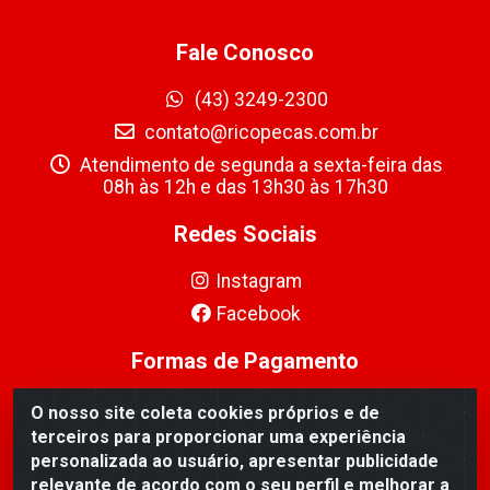
Fale Conosco
(43) 3249-2300
contato@ricopecas.com.br
Atendimento de segunda a sexta-feira das
08h às 12h e das 13h30 às 17h30
Redes Sociais
Instagram
Facebook
Formas de Pagamento
O nosso site coleta cookies próprios e de
terceiros para proporcionar uma experiência
personalizada ao usuário, apresentar publicidade
relevante de acordo com o seu perfil e melhorar a
Ricopeças Comércio de componentes Eletrônicos Ltda -