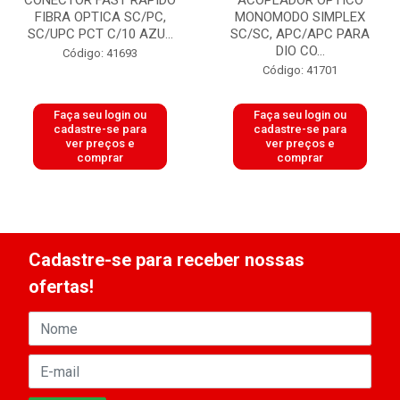
CONECTOR FAST RAPIDO
ACOPLADOR OPTICO
FIBRA OPTICA SC/PC,
MONOMODO SIMPLEX
SC/UPC PCT C/10 AZU...
SC/SC, APC/APC PARA
DIO CO...
Código: 41693
Código: 41701
Faça seu login ou
Faça seu login ou
cadastre-se para
cadastre-se para
ver preços e
ver preços e
comprar
comprar
Cadastre-se para receber nossas
ofertas!