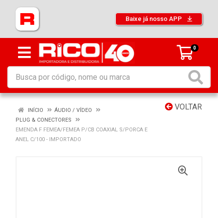
Baixe já nosso APP
0
VOLTAR
INÍCIO
ÁUDIO / VÍDEO
PLUG & CONECTORES
EMENDA F FEMEA/FEMEA P/CB COAXIAL S/PORCA E
ANEL C/100 - IMPORTADO