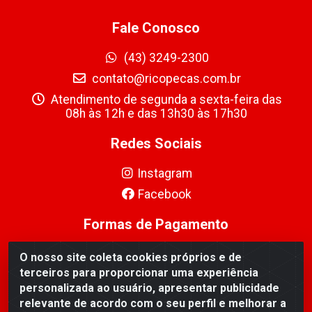
Fale Conosco
(43) 3249-2300
contato@ricopecas.com.br
Atendimento de segunda a sexta-feira das
08h às 12h e das 13h30 às 17h30
Redes Sociais
Instagram
Facebook
Formas de Pagamento
O nosso site coleta cookies próprios e de
terceiros para proporcionar uma experiência
personalizada ao usuário, apresentar publicidade
relevante de acordo com o seu perfil e melhorar a
Ricopeças Comércio de componentes Eletrônicos Ltda -